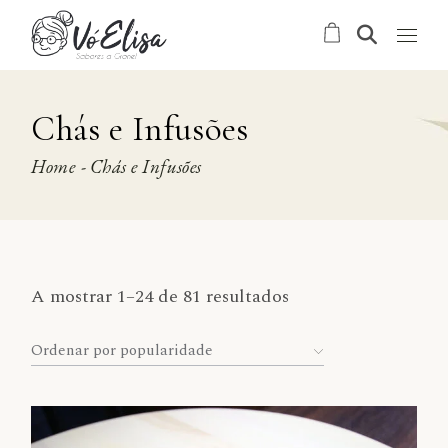
Skip
to
the
content
Chás e Infusões
Home
Chás e Infusões
Sorted
A mostrar 1–24 de 81 resultados
by
popularity
Ordenar por popularidade