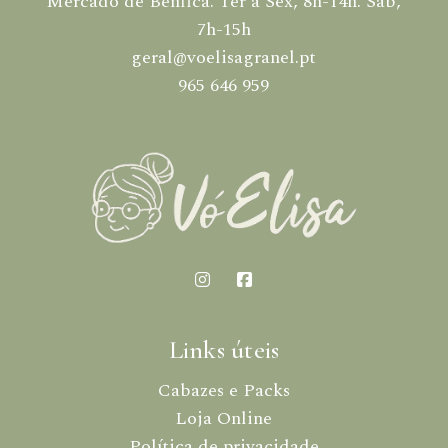
Mercado de Benfica. Ter a Sex, 8h-14h. Sáb,
7h-15h
geral@voelisagranel.pt
965 646 959
Links úteis
Cabazes e Packs
Loja Online
Política de privacidade