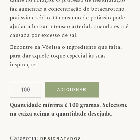
saúde do coração. O processo de desidratação
faz aumentar a concentração de betacaroteno,
potàssio e sódio. O consumo de potàssio pode
ajudar a baixar a tensão arterial, quando esta é
causada por excesso de sal.
Encontre na Vóelisa o ingrediente que falta,
para dar aquele toque especial às suas
inspirações!
Quantidade de Alperce
Alternative:
ADICIONAR
Quantidade mínima é 100 gramas. Selecione
na caixa acima a quantidade desejada.
Categoria:
DESIDRATADOS