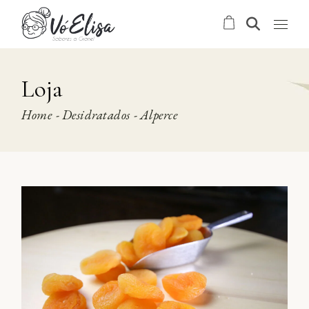
Skip
to
the
content
Loja
Home
Desidratados
Alperce