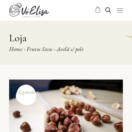
Skip
to
the
content
Loja
Home
Frutos Secos
Avelã c/ pele
Esgotado