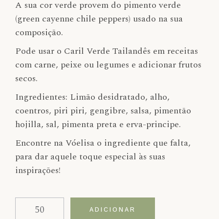
A sua cor verde provem do pimento verde
(green cayenne chile peppers) usado na sua
composição.
Pode usar o Caril Verde Tailandês em receitas
com carne, peixe ou legumes e adicionar frutos
secos.
Ingredientes: Limão desidratado, alho,
coentros, piri piri, gengibre, salsa, pimentão
hojilla, sal, pimenta preta e erva-principe.
Encontre na Vóelisa o ingrediente que falta,
para dar aquele toque especial às suas
inspirações!
Quantidade de Caril Verde Tailandês
Alternative:
ADICIONAR