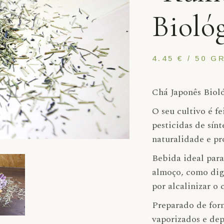
Grão
Bioló
Sal
Sementes
Snacks
4.45 € / 50 
Superalimento
Chá Japonês Bioló
O seu cultivo é fe
pesticidas de sín
naturalidade e pr
Bebida ideal par
almoço, como dige
por alcalinizar o 
Preparado de form
vaporizados e dep