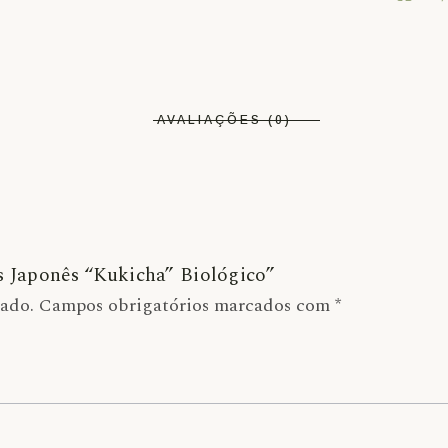
AVALIAÇÕES (0)
os Japonês “Kukicha” Biológico”
cado.
Campos obrigatórios marcados com
*