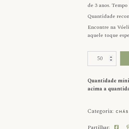
de 3 anos. Tempo 
Quantidade recom
Encontre na Vóeli
aquele toque espec
Quantidade de Ch
Alternative:
Quantidade míni
acima a quantid
Categoria:
CHÁS
Partilhar: