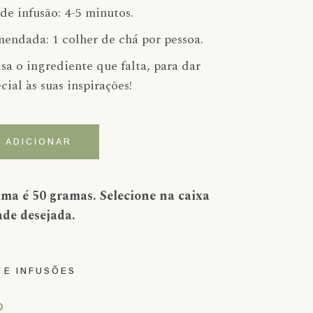
de infusão: 4-5 minutos.
endada: 1 colher de chá por pessoa.
sa o ingrediente que falta, para dar
ial às suas inspirações!
á 3 anos Japonês "Kukicha" Biológico
ADICIONAR
ma é 50 gramas. Selecione na caixa
ade desejada.
 E INFUSÕES