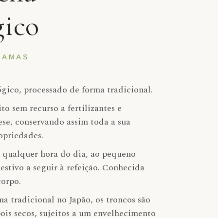
gico
GRAMAS
gico, processado de forma tradicional.
ito sem recurso a fertilizantes e
tese, conservando assim toda a sua
opriedades.
a qualquer hora do dia, ao pequeno
stivo a seguir à refeição. Conhecida
corpo.
a tradicional no Japão, os troncos são
ois secos, sujeitos a um envelhecimento