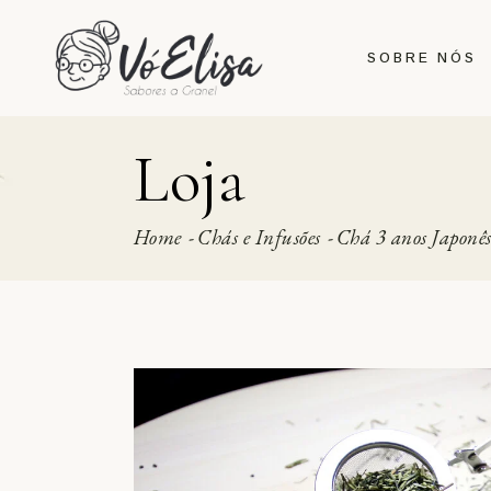
Skip
to
the
SOBRE NÓS
content
Loja
Home
Chás e Infusões
Chá 3 anos Japonês