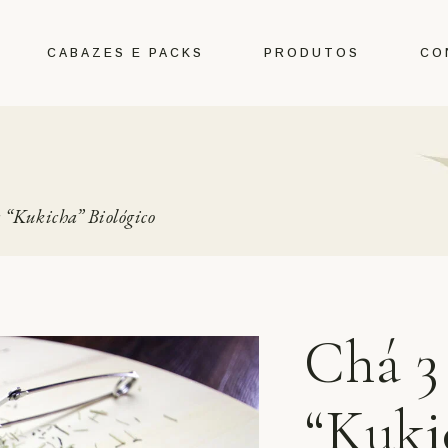
CABAZES E PACKS
PRODUTOS
CO
Cabazes
Packs
 “Kukicha” Biológico
Aromáticas
Chás e Infusões
Desidratados
Diversos
Chá 3
Especiarias
Exclusivos
“Kuki
Frutos Secos