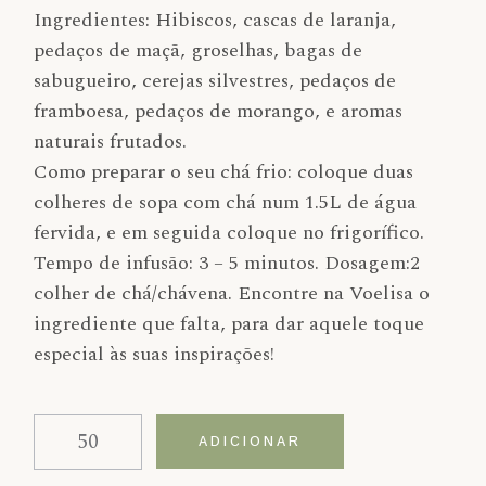
Ingredientes: Hibiscos, cascas de laranja,
pedaços de maçã, groselhas, bagas de
sabugueiro, cerejas silvestres, pedaços de
framboesa, pedaços de morango, e aromas
naturais frutados.
Como preparar o seu chá frio: coloque duas
colheres de sopa com chá num 1.5L de água
fervida, e em seguida coloque no frigorífico.
Tempo de infusão: 3 – 5 minutos. Dosagem:2
colher de chá/chávena. Encontre na Voelisa o
ingrediente que falta, para dar aquele toque
especial às suas inspirações!
Quantidade de Chá de Frutas Adão e Eva
Alternative:
ADICIONAR