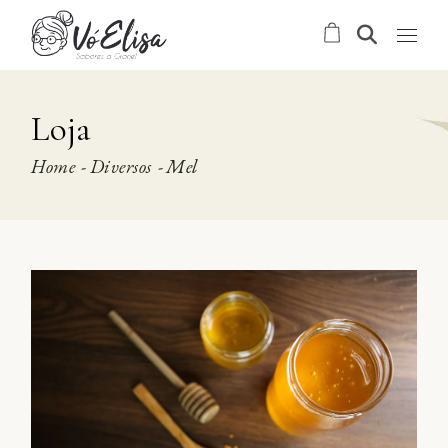
Skip
to
the
content
Loja
Home
Diversos
Mel