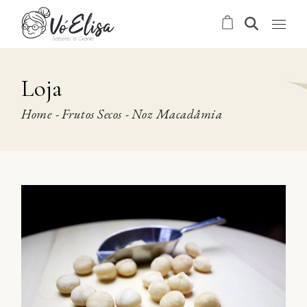
Skip
to
the
content
Loja
Home
Frutos Secos
Noz Macadâmia