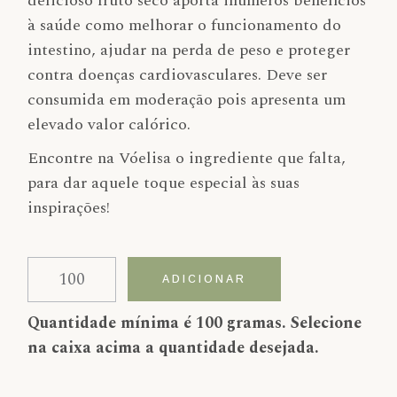
delicioso fruto seco aporta inúmeros benefícios
à saúde como melhorar o funcionamento do
intestino, ajudar na perda de peso e proteger
contra doenças cardiovasculares. Deve ser
consumida em moderação pois apresenta um
elevado valor calórico.
Encontre na Vóelisa o ingrediente que falta,
para dar aquele toque especial às suas
inspirações!
Quantidade de Noz Macadâmia
Alternative:
ADICIONAR
Quantidade mínima é 100 gramas. Selecione
na caixa acima a quantidade desejada.