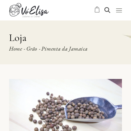
Skip
to
the
content
Loja
Home
Grão
Pimenta da Jamaica