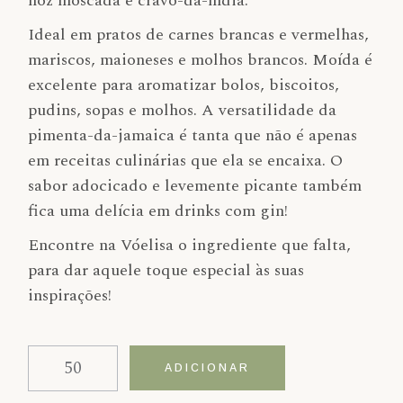
noz moscada e cravo-da-índia.
Ideal em pratos de carnes brancas e vermelhas,
mariscos, maioneses e molhos brancos. Moída é
excelente para aromatizar bolos, biscoitos,
pudins, sopas e molhos. A versatilidade da
pimenta-da-jamaica é tanta que não é apenas
em receitas culinárias que ela se encaixa. O
sabor adocicado e levemente picante também
fica uma delícia em drinks com gin!
Encontre na Vóelisa o ingrediente que falta,
para dar aquele toque especial às suas
inspirações!
Quantidade de Pimenta da Jamaica
Alternative:
ADICIONAR