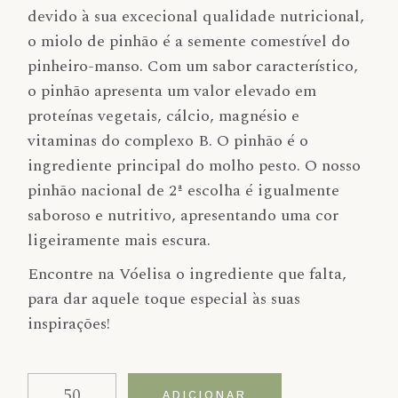
devido à sua excecional qualidade nutricional,
o miolo de pinhão é a semente comestível do
pinheiro-manso. Com um sabor característico,
o pinhão apresenta um valor elevado em
proteínas vegetais, cálcio, magnésio e
vitaminas do complexo B. O pinhão é o
ingrediente principal do molho pesto. O nosso
pinhão nacional de 2ª escolha é igualmente
saboroso e nutritivo, apresentando uma cor
ligeiramente mais escura.
Encontre na Vóelisa o ingrediente que falta,
para dar aquele toque especial às suas
inspirações!
Quantidade de Pinhão de 2ª escolha nacional
Alternative:
ADICIONAR