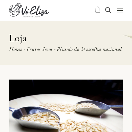
Skip
to
the
content
Loja
Home
Frutos Secos
Pinhão de 2ª escolha nacional