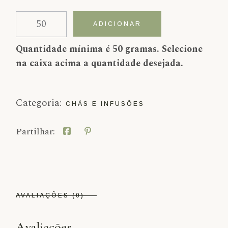
Quantidade de Sistema Nervoso
Alternative:
ADICIONAR
Quantidade mínima é 50 gramas. Selecione
na caixa acima a quantidade desejada.
Categoria:
CHÁS E INFUSÕES
Partilhar:
AVALIAÇÕES (0)
Avaliações