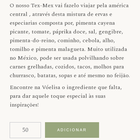
O nosso Tex-Mex vai fazelo viajar pela américa
central , através desta mistura de ervas e
especiarias composta por, pimenta cayena
picante, tomate, páprika doce, sal, gengibre,
pimenta-do-reino, cominho, cebola, alho,
tomilho e pimenta malagueta. Muito utilizada
no México, pode ser usada polvilhando sobre
carnes grelhadas, cozidos, tacos, molhos para
churrasco, batatas, sopas e até mesmo no feijão.
Encontre na Vóelisa o ingrediente que falta,
para dar aquele toque especial às suas
inspirações!
Quantidade de Tex-mex
Alternative:
ADICIONAR