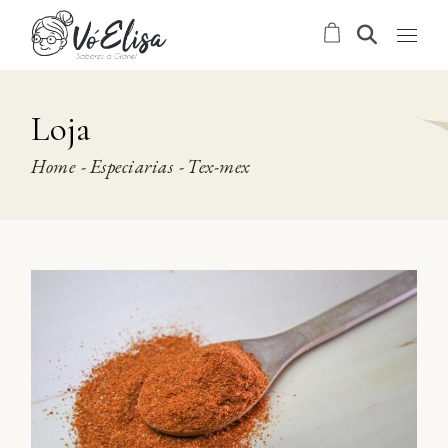
Skip
to
the
content
Loja
Home
Especiarias
Tex-mex