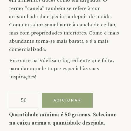
em alimentos doces como em salgados. O
termo “canela” também se refere à cor
acastanhada da especiaria depois de moída.
Com um sabor semelhante à canela de ceilão,
mas com propriedades inferiores. Como é mais
abundante torna-se mais barata e é a mais
comercializada.
Encontre na Vóelisa o ingrediente que falta,
para dar aquele toque especial às suas
inspirações!
Quantidade de Canela Cássia pau
Alternative:
ADICIONAR
Quantidade mínima é 50 gramas. Selecione
na caixa acima a quantidade desejada.