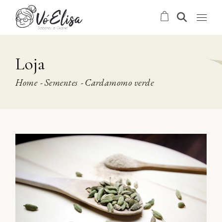
Skip
to
the
content
Loja
Home
Sementes
Cardamomo verde