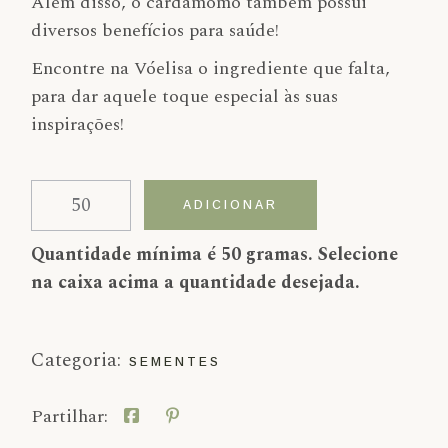
Além disso, o cardamomo também possui
diversos benefícios para saúde!
Encontre na Vóelisa o ingrediente que falta,
para dar aquele toque especial às suas
inspirações!
Quantidade de Cardamomo verde
Alternative:
ADICIONAR
Quantidade mínima é 50 gramas. Selecione
na caixa acima a quantidade desejada.
Categoria:
SEMENTES
Partilhar: