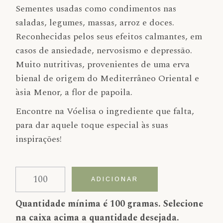
Sementes usadas como condimentos nas
saladas, legumes, massas, arroz e doces.
Reconhecidas pelos seus efeitos calmantes, em
casos de ansiedade, nervosismo e depressão.
Muito nutritivas, provenientes de uma erva
bienal de origem do Mediterrâneo Oriental e
àsia Menor, a flor de papoila.
Encontre na Vóelisa o ingrediente que falta,
para dar aquele toque especial às suas
inspirações!
Quantidade de Papoila
Alternative:
ADICIONAR
Quantidade mínima é 100 gramas. Selecione
na caixa acima a quantidade desejada.