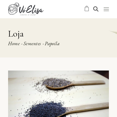
Skip
to
the
content
Loja
Home
Sementes
Papoila