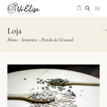
Skip
to
the
content
Loja
Home
Sementes
Pevide de Girassol