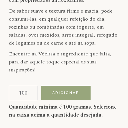
com propriedades antioxidantes.
De sabor suave e textura firme e macia, pode
consumi-las, em qualquer refeição do dia,
sozinhas ou combinadas com iogurte, em
saladas, ovos mexidos, arroz integral, refogado
de legumes ou de carne e até na sopa.
Encontre na Vóelisa o ingrediente que falta,
para dar aquele toque especial às suas
inspirações!
Quantidade de Pevide de Girassol
Alternative:
ADICIONAR
Quantidade mínima é 100 gramas. Selecione
na caixa acima a quantidade desejada.