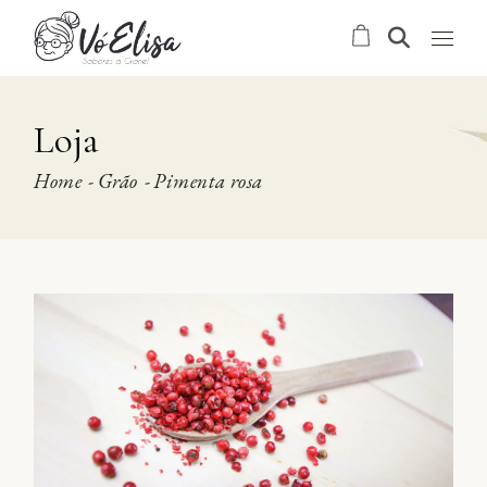
Skip
to
the
content
Loja
Home
Grão
Pimenta rosa